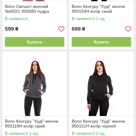
Bono Світшот жіночий
Bono Кенгуру "Худі" жіноче
№650/1 950080 пудра
950154Н колір синій
В наявності
В наявності 1 од.
599
699
₴
₴
Купити
Купити
Bono Кенгуру "Худі" жіноче
Bono Кенгуру "Худі" жіноче
950118Н колір сірий
950101Н колір чорний
В наявності 1 од.
В наявності 1 од.