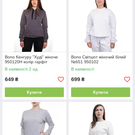
Bono Кенгуру "Худі" жіноче
Bono Світшот жіночий білий
950120Н колір гарфіт
№651 950102
В наявності 2 од.
В наявності
649
699
₴
₴
Купити
Купити