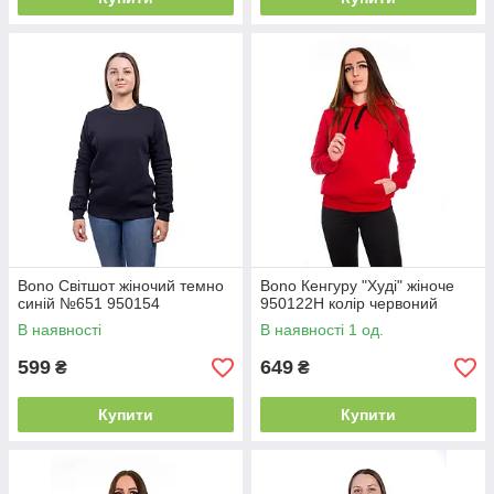
Bono Світшот жіночий темно
Bono Кенгуру "Худі" жіноче
синій №651 950154
950122Н колір червоний
В наявності
В наявності 1 од.
599
649
₴
₴
Купити
Купити