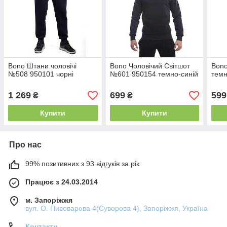
Bono Штани чоловічі
Bono Чоловічий Світшот
Bono
№508 950101 чорні
№601 950154 темно-синій
темн
1 269
699
599
₴
₴
Купити
Купити
Про нас
99% позитивних з 93 відгуків за рік
Працює з 24.03.2014
м. Запоріжжя
вул. О. Пивоварова 4(Суворова 4), Запоріжжя, Україна
Контакти