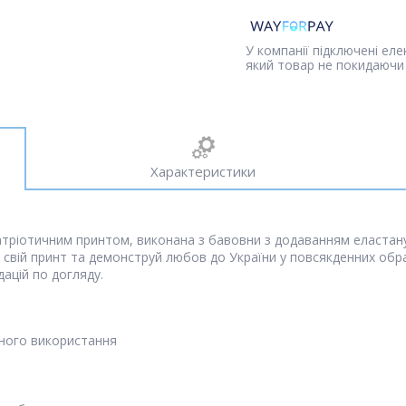
У компанії підключені ел
який товар не покидаючи 
Характеристики
ріотичним принтом, виконана з бавовни з додаванням еластану.
й свій принт та демонструй любов до України у повсякденних обра
ацій по догляду.
ивного використання