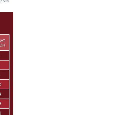
еробу