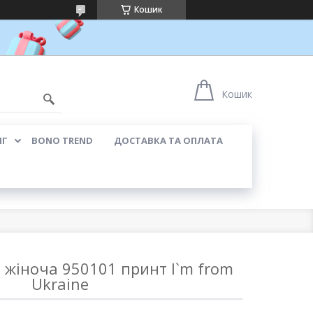
Кошик
0
Кошик
ЯГ
BONO TREND
ДОСТАВКА ТА ОПЛАТА
 жіноча 950101 принт I`m from
Ukraine