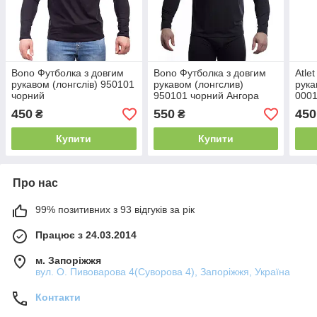
Bono Футболка з довгим
Bono Футболка з довгим
Atle
рукавом (лонгслів) 950101
рукавом (лонгслив)
рука
чорний
950101 чорний Ангора
0001
450
550
450
₴
₴
Купити
Купити
Про нас
99% позитивних з 93 відгуків за рік
Працює з 24.03.2014
м. Запоріжжя
вул. О. Пивоварова 4(Суворова 4), Запоріжжя, Україна
Контакти