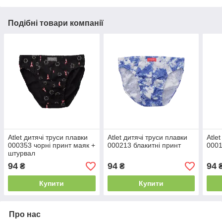
Подібні товари компанії
Atlet дитячі труси плавки
Atlet дитячі труси плавки
Atle
000353 чорні принт маяк +
000213 блакитні принт
0001
штурвал
94
94
94
₴
₴
Купити
Купити
Про нас