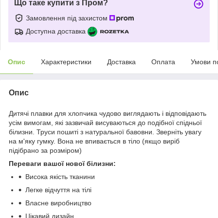
Що таке купити з Пром?
Замовлення під захистом
Доступна доставка
Опис
Характеристики
Доставка
Оплата
Умови п
Опис
Дитячі плавки для хлопчика чудово виглядають і відповідають
усім вимогам, які зазвичай висуваються до подібної спідньої
білизни. Труси пошиті з натуральної бавовни. Зверніть увагу
на м'яку гумку. Вона не впивається в тіло (якщо виріб
підібрано за розміром)
Переваги вашої нової білизни:
Висока якість тканини
Легке відчуття на тілі
Власне виробництво
Цікавий дизайн