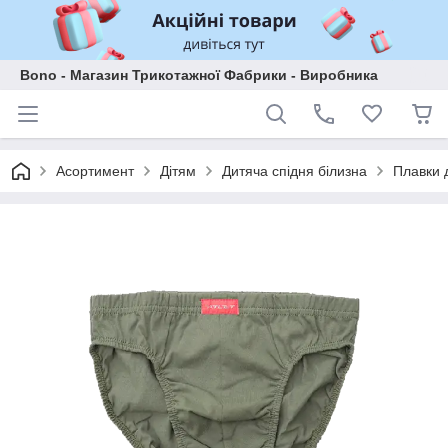
Bono - Магазин Трикотажної Фабрики - Виробника
Асортимент
Дітям
Дитяча спідня білизна
Плавки 