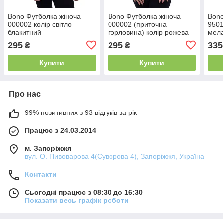
Bono Футболка жіноча
Bono Футболка жіноча
Bono
000002 колір світло
000002 (приточна
9501
блакитний
горловина) колір рожева
мел
пудра
295
295
335
₴
₴
Купити
Купити
Про нас
99% позитивних з 93 відгуків за рік
Працює з 24.03.2014
м. Запоріжжя
вул. О. Пивоварова 4(Суворова 4), Запоріжжя, Україна
Контакти
Сьогодні працює з 08:30 до 16:30
Показати весь графік роботи