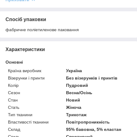
Спосіб упаковки
фабричне поліетиленове паковання
Характеристики
Основні
Країна виробник
Україна
Візерунки і принти
Без візерунків і принтів
Колір
Пудровий
Сезон
Весна/Осінь
Стан
Новий
Стать
Жіноча
Тип тканини
Трикотаж
Властивості тканини
Повітропроникність
Склад
95% бавовна, 5% еластан
Стиль
Спортивний