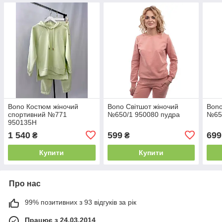
Bono Костюм жіночий
Bono Світшот жіночий
Bono
спортивний №771
№650/1 950080 пудра
№654
950135Н
1 540
599
699
₴
₴
Купити
Купити
Про нас
99% позитивних з 93 відгуків за рік
Працює з 24.03.2014