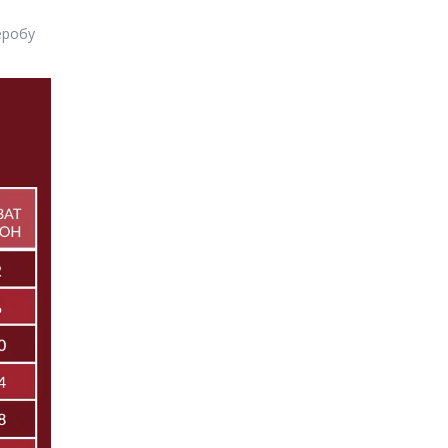
еробу