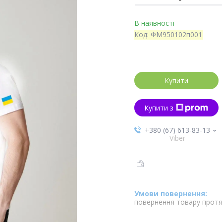
В наявності
Код:
ФМ950102п001
Купити
Купити з
+380 (67) 613-83-13
Viber
повернення товару протя