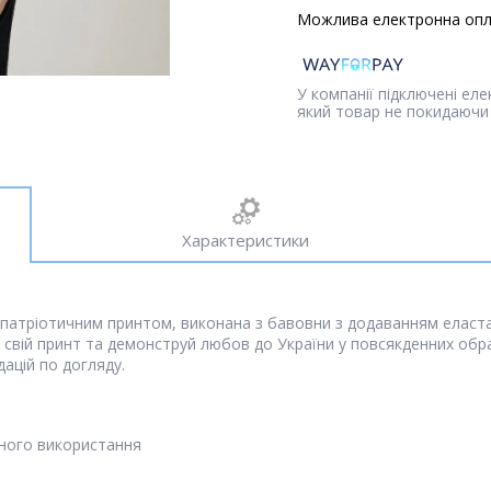
У компанії підключені ел
який товар не покидаючи 
Характеристики
атріотичним принтом, виконана з бавовни з додаванням еластан
й свій принт та демонструй любов до України у повсякденних обра
ацій по догляду.
ивного використання