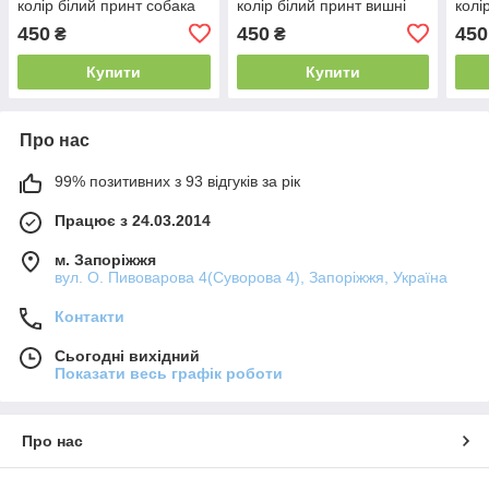
колір білий принт собака
колір білий принт вишні
колі
французик
450
450
450
₴
₴
Купити
Купити
Про нас
99% позитивних з 93 відгуків за рік
Працює з 24.03.2014
м. Запоріжжя
вул. О. Пивоварова 4(Суворова 4), Запоріжжя, Україна
Контакти
Сьогодні вихідний
Показати весь графік роботи
Про нас