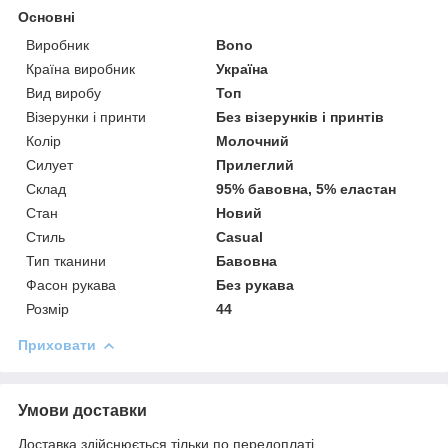
Основні
Виробник
Bono
Країна виробник
Україна
Вид виробу
Топ
Візерунки і принти
Без візерунків і принтів
Колір
Молочний
Силует
Прилеглий
Склад
95% бавовна, 5% еластан
Стан
Новий
Стиль
Casual
Тип тканини
Бавовна
Фасон рукава
Без рукава
Розмір
44
Приховати
Умови доставки
Доставка здійснюється тільки по передоплаті.