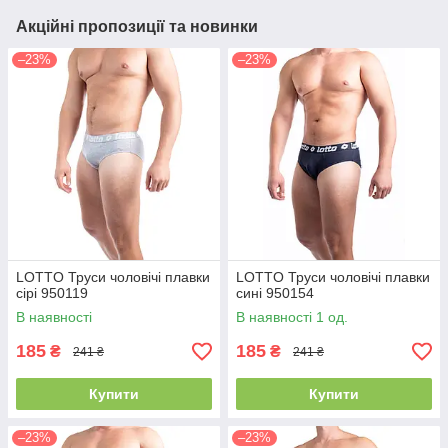
Акційні пропозиції та новинки
–23%
–23%
LOTTO Труси чоловічі плавки
LOTTO Труси чоловічі плавки
сірі 950119
сині 950154
В наявності
В наявності 1 од.
185
185
₴
₴
241 ₴
241 ₴
Купити
Купити
–23%
–23%