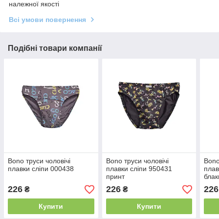
належної якості
Всі умови повернення
Подібні товари компанії
Bono труси чоловічі
Bono труси чоловічі
Bono
плавки сліпи 000438
плавки сліпи 950431
плав
принт
блак
226
226
226
₴
₴
Купити
Купити