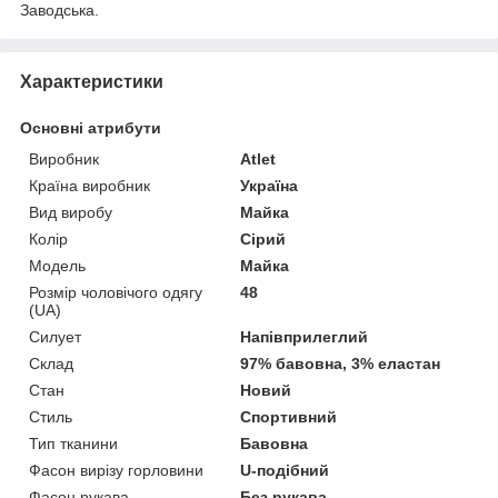
Заводська.
Характеристики
Основні атрибути
Виробник
Atlet
Країна виробник
Україна
Вид виробу
Майка
Колір
Сірий
Модель
Майка
Розмір чоловічого одягу
48
(UA)
Силует
Напівприлеглий
Склад
97% бавовна, 3% еластан
Стан
Новий
Стиль
Спортивний
Тип тканини
Бавовна
Фасон вирізу горловини
U-подібний
Фасон рукава
Без рукава