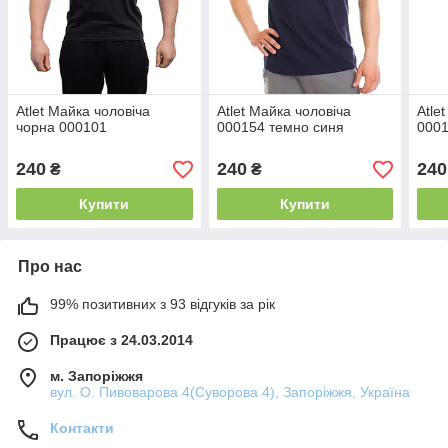
Atlet Майка чоловіча
Atlet Майка чоловіча
Atle
чорна 000101
000154 темно синя
000
240
240
240
₴
₴
Купити
Купити
Про нас
99% позитивних з 93 відгуків за рік
Працює з 24.03.2014
м. Запоріжжя
вул. О. Пивоварова 4(Суворова 4), Запоріжжя, Україна
Контакти