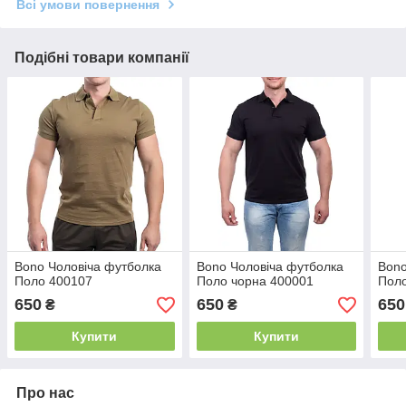
Всі умови повернення
Подібні товари компанії
Bono Чоловіча футболка
Bono Чоловіча футболка
Bono
Поло 400107
Поло чорна 400001
Пол
650
650
650
₴
₴
Купити
Купити
Про нас