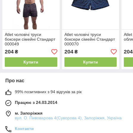
Atlet чоловічі труси
Atlet чоловічі труси
Atle
боксери сімейні Стандарт
боксери сімейні Стандарт
обля
000049
000070
204
204
204
₴
₴
Купити
Купити
Про нас
99% позитивних з 94 відгуків за рік
Працює з 24.03.2014
м. Запоріжжя
вул. О. Пивоварова 4(Суворова 4), Запоріжжя, Україна
Контакти