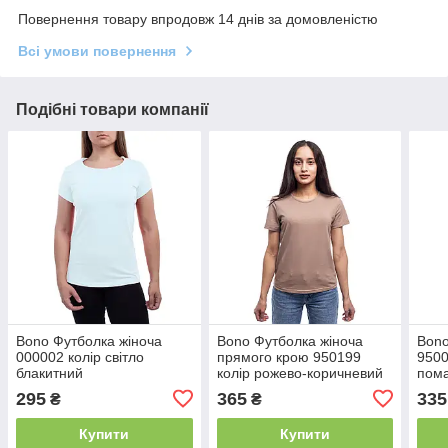
Повернення товару впродовж 14 днів за домовленістю
Всі умови повернення
Подібні товари компанії
Bono Футболка жіноча
Bono Футболка жіноча
Bono
000002 колір світло
прямого крою 950199
9500
блакитний
колір рожево-коричневий
пом
295
365
335
₴
₴
Купити
Купити