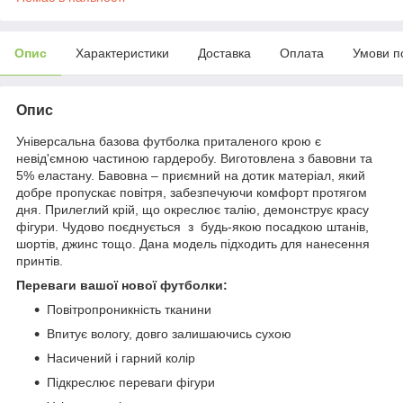
Опис
Характеристики
Доставка
Оплата
Умови п
Опис
Універсальна базова футболка приталеного крою є
невід'ємною частиною гардеробу. Виготовлена з бавовни та
5% еластану. Бавовна – приємний на дотик матеріал, який
добре пропускає повітря, забезпечуючи комфорт протягом
дня. Прилеглий крій, що окреслює талію, демонструє красу
фігури. Чудово поєднується з будь-якою посадкою штанів,
шортів, джинс тощо. Дана модель підходить для нанесення
принтів.
Переваги вашої нової футболки:
Повітропроникність тканини
Впитує вологу, довго залишаючись сухою
Насичений і гарний колір
Підкреслює переваги фігури