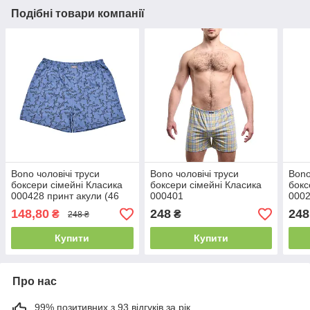
Подібні товари компанії
Bono чоловічі труси
Bono чоловічі труси
Bono
боксери сімейні Класика
боксери сімейні Класика
бокс
000428 принт акули (46
000401
000
р.)
148,80
248
248
₴
₴
248 ₴
Купити
Купити
Про нас
99% позитивних з 93 відгуків за рік