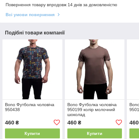
Повернення товару впродовж 14 днів за домовленістю
Всі умови повернення
Подібні товари компанії
Bono Футболка чоловіча
Bono Футболка чоловіча
Bono
950438
950199 колір молочний
950
шоколад
460
460
460
₴
₴
Купити
Купити